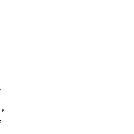
d
er
a
ie
m