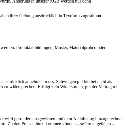
llt wurde. Änderungen unserer AGB werden nur dann
aben ihrer Geltung ausdrücklich in Textform zugestimmt.
net werden. Produktabbildungen, Muster, Materialproben oder
r ausdrücklich annehmen muss. Schweigen gilt hierbei nicht als
h zu widersprechen. Erfolgt kein Widerspruch, gilt der Vertrag mit
uer wird gesondert ausgewiesen und dem Nettobetrag hinzugerechnet.
t wird. Zu den Preisen hinzukommen können – sofern angefallen –