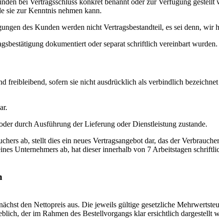
Kunden bei Vertragsschluss konkret benannt oder zur Verfügung geste
nde sie zur Kenntnis nehmen kann.
gen des Kunden werden nicht Vertragsbestandteil, es sei denn, wir h
agsbestätigung dokumentiert oder separat schriftlich vereinbart wurden.
nd freibleibend, sofern sie nicht ausdrücklich als verbindlich bezeich
ar.
 oder durch Ausführung der Lieferung oder Dienstleistung zustande.
chers ab, stellt dies ein neues Vertragsangebot dar, das der Verbrauche
es Unternehmers ab, hat dieser innerhalb von 7 Arbeitstagen schriftlic
n
hst den Nettopreis aus. Die jeweils gültige gesetzliche Mehrwertste
eblich, der im Rahmen des Bestellvorgangs klar ersichtlich dargestell